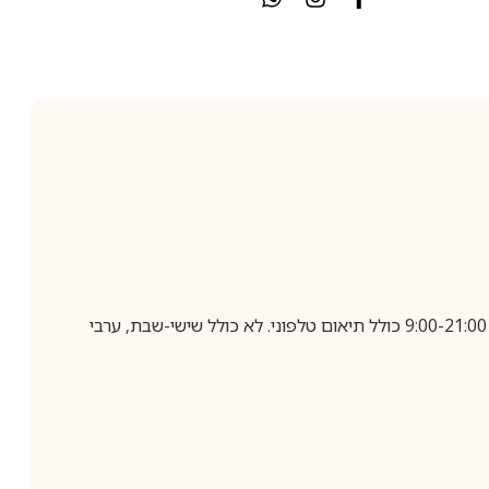
בביצוע הזמנה עד השעה 10:00 בימים א-ה, קבלת המשלוח תבוצע עד חמישה ימי עסקים מיום שלאחר ביצוע ההזמנה, בין השעות 9:00-21:00 כולל תיאום טלפוני. לא כולל שישי-שבת, ערבי