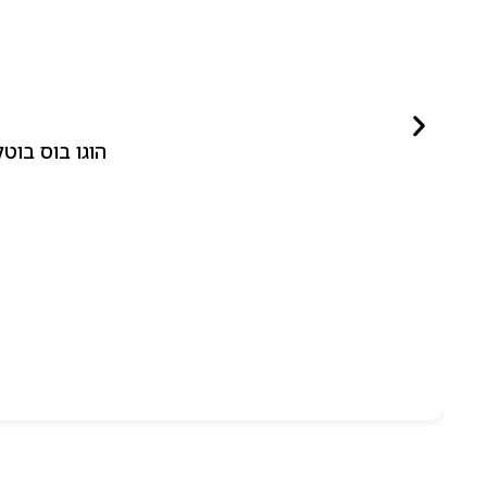
הוגו בוס בוטלד ביונד לאישה