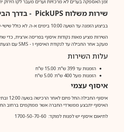
זמן האספקה בערים לא מרכזיות וערים מעבר לקו הירוק יהיה 3-5 ימי עסק
שירות משלוח
PickUPS
- בדרך הביתה (כ-5 
בביצוע הזמנה עד השעה 10:00 בימים א-ה. לא כולל שישי-שבת,ערבי חג וחול המועד.
השירות מציע מאות נקודות איסוף בפריסה ארצית, כדי שת
מעקב אחר החבילה עד לנקודת האיסוף ו -
SMS
עם הגעת ה
עלות השירות
הזמנות עד 399 ש"ח: 15.00 ש"ח
הזמנות מעל 400 ש"ח: 5.00 ש"ח
איסוף עצמי
איסוף החבילה החל מיום לאחר הרכישה בשעה 12:00 ובתיאום מראש בלבד.
האיסוף יתבצע ממשרדי החברה אשר ממוקמים ברחוב החרושת 25, ר
לתיאום איסוף יש לפנות למוקד: 1700-50-70-60