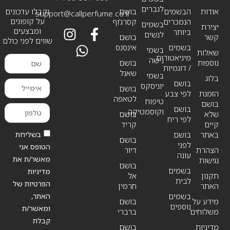
לגברים
אודות
הבשמים
בושם
וקבלו עדכונים
support@callperfume.co.il
על קופונים
הנמכרים
קסרג’וף
בשמים
יצירת
ומבצעים
ביותר
לנשים
קשר
בושם
שווים לפני כולם
בשמים
אינסנס
בשמי
שאלות
מיניאטורים
נישה
נוספות
בושם
/ דוגמיות
שאנל
בשמי
בלוג
בושם
יוניסקס
בושם
הזמנת
לפי צבע
לטאפה
טיפוח
בושם
בושם
וקוסמטיקה
שלא
בושם
לפי ריח
קיים
קריד
בשליחת
באתר
בושם
בושם
לפני
הטופס אני
הצהרת
דיור
עונה
מאשר/ת את
נגישות
בושם
בשמים
מדיניות
תקנון
אל
לבית
הפרטיות של
האתר
חרמין
האתר,
בשמים
מידע על
בושם
נוספים
ומאשר/ת
משלוחים
ברברי
קבלת
מדיניות
בושם