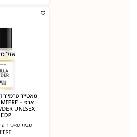
אזל מ
אדפ – RE
WDER UNISEX
 EDP
IERE