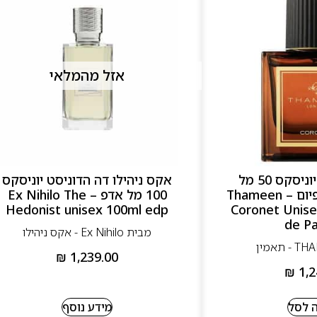
אזל מהמלאי
תאמין קורונט יוניסקס 50 מל
אקס ניהילו דה הדוניסט יוניסקס
אקסטרט דה פרפיום – Thameen
100 מל אדפ – Ex Nihilo The
Hedonist unisex 100ml edp
Coronet Unise
de P
מבית Ex Nihilo - אקס ניהילו
₪
1,239.00
₪
1,2
 לסל
מידע נוסף