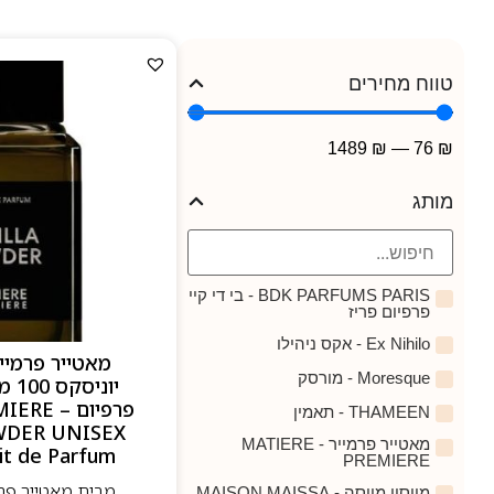
טווח מחירים
1489
₪
—
76
₪
מותג
BDK PARFUMS PARIS - בי די קיי
פרפיום פריז
Ex Nihilo - אקס ניהילו
מאטייר פרמייר
Moresque - מורסק
יונ
פרפיום –
THAMEEN - תאמין
WDER UNISEX
מאטייר פרמייר - MATIERE
it de Parfum
PREMIERE
מייסון מייסה - MAISON MAISSA