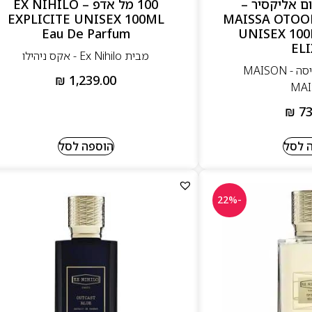
יום אליקסיר –
100 מל אדפ – EX NIHILO
EXPLICITE UNISEX 100ML
MAISSA OTOO
Eau De Parfum
UNISEX 10
ELI
מבית Ex Nihilo - אקס ניהילו
מבית מייסון מייסה - MAISON
₪
1,239.00
MAI
₪
73
 לסל
הוספה לסל
-22%