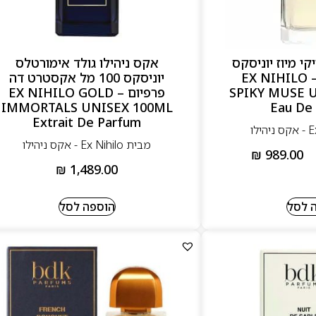
קי מיוז יוניסקס
אקס ניהילו גולד אימורטלס
100 מל אדפ – EX NIHILO
יוניסקס 100 מל אקסטרט דה
SPIKY MUSE 
פרפיום – EX NIHILO GOLD
IMMORTALS UNISEX 100ML
Eau De
Extrait De Parfum
מבית Ex Nihilo - אקס ניהילו
₪
989.00
₪
1,489.00
 לסל
הוספה לסל