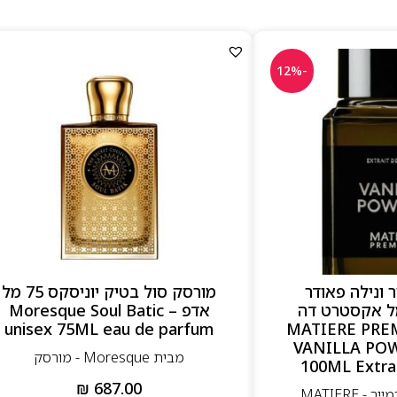
-12%
 ונילה פאודר
מורסק סול בטיק יוניסקס 75 מל
יסקס 100 מל אקסטרט דה
אדפ – Moresque Soul Batic
 MATIERE PREMIERE
unisex 75ML eau de parfum
VANILLA PO
מבית Moresque - מורסק
100ML Extra
₪
687.00
מבית מאטייר פרמייר - MATIERE