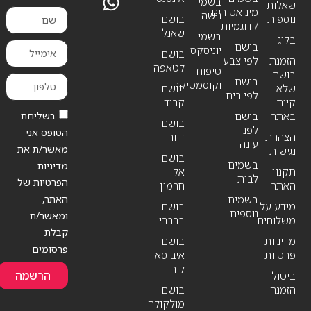
בשמי
שאלות
מיניאטורים
נישה
נוספות
בושם
/ דוגמיות
שאנל
בשמי
בלוג
בושם
יוניסקס
בושם
הזמנת
לפי צבע
לטאפה
טיפוח
בושם
בושם
וקוסמטיקה
שלא
בושם
לפי ריח
קיים
קריד
בשליחת
באתר
בושם
בושם
לפני
הטופס אני
הצהרת
דיור
עונה
מאשר/ת את
נגישות
בושם
בשמים
מדיניות
תקנון
אל
לבית
הפרטיות של
האתר
חרמין
האתר,
בשמים
מידע על
בושם
נוספים
ומאשר/ת
משלוחים
ברברי
קבלת
מדיניות
בושם
פרסומים
פרטיות
איב סאן
לורן
הרשמה
ביטול
הזמנה
בושם
מולקולה