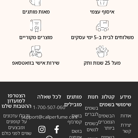
איסוף עצמי
מאות מותגים
משלוחים לבית ב-5 ימי עסקים
מוצרים מקוריים
מעל 25 שנות ותק
שירות אישי בוואטסאפ
הצטרפו
מידע
קטלוג
חנות
מותגים
לכל שאלה
למועדון
שימושי
בשמים
מובילים
ההטבות שלנו
1-700-507-060
בשמים
לגברים
אודות
הבשמים
בושם
וקבלו עדכונים
support@callperfume.co.il
על קופונים
הנמכרים
קסרג’וף
בשמים
יצירת
ומבצעים
ביותר
לנשים
קשר
בושם
שווים לפני כולם
בשמים
אינסנס